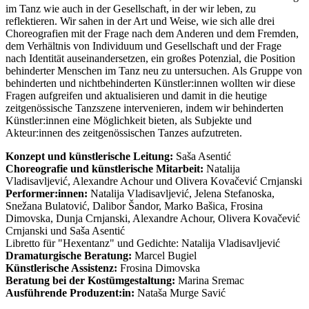
im Tanz wie auch in der Gesellschaft, in der wir leben, zu
reflektieren. Wir sahen in der Art und Weise, wie sich alle drei
Choreografien mit der Frage nach dem Anderen und dem Fremden,
dem Verhältnis von Individuum und Gesellschaft und der Frage
nach Identität auseinandersetzen, ein großes Potenzial, die Position
behinderter Menschen im Tanz neu zu untersuchen. Als Gruppe von
behinderten und nichtbehinderten Künstler:innen wollten wir diese
Fragen aufgreifen und aktualisieren und damit in die heutige
zeitgenössische Tanzszene intervenieren, indem wir behinderten
Künstler:innen eine Möglichkeit bieten, als Subjekte und
Akteur:innen des zeitgenössischen Tanzes aufzutreten.
Konzept und künstlerische Leitung:
Saša Asentić
Choreografie und künstlerische Mitarbeit:
Natalija
Vladisavljević, Alexandre Achour und Olivera Kovačević Crnjanski
Performer:innen:
Natalija Vladisavljević, Jelena Stefanoska,
Snežana Bulatović, Dalibor Šandor, Marko Bašica, Frosina
Dimovska, Dunja Crnjanski, Alexandre Achour, Olivera Kovačević
Crnjanski und Saša Asentić
Libretto für "Hexentanz" und Gedichte: Natalija Vladisavljević
Dramaturgische Beratung:
Marcel Bugiel
Künstlerische Assistenz:
Frosina Dimovska
Beratung bei der Kostümgestaltung:
Marina Sremac
Ausführende Produzent:in:
Nataša Murge Savić